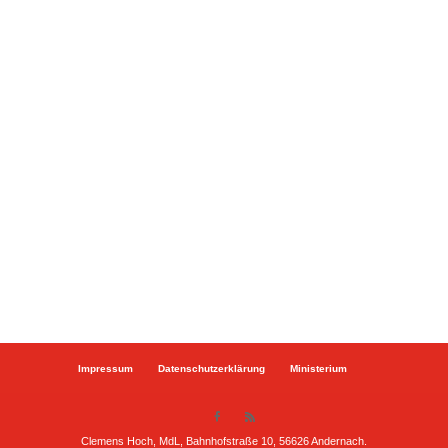
Impressum
Datenschutzerklärung
Ministerium
Clemens Hoch, MdL, Bahnhofstraße 10, 56626 Andernach.