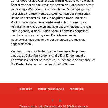
Der eingeschossige Kita-Neubau wird in Holzbauweise erstellt.
Ähnlich wie bei einem Fertighaus setzen die Bauarbeiter bereits
vorgefertigte Wände ein. Durch den hohen Vorfertigungsgrad
lässt sich die Bauzeit verkürzen. Auf Wunsch des städtischen
Bauherrn bekommt die Kita ein begrüntes Dach und eine
Photovoltaikanlage. Damit verbessert sich zum einen das
Mikroklima im Kita-Bereich und zum anderen erzeugt die Kita
ihren eigenen, klimaneutralen Strom. Ebenfalls energetisch
nachhaltig ist das Heizsystem: Die Kita wird an die
Holzhackschnitzelanlage der benachbarten Grundschule
angeschlossen.
Zeitgleich zum Kita-Neubau wird ein weiteres Bauprojekt
umgesetzt: Zukünftig werden sich die Kita-Kinder und die
Ganztagsschüler der Grundschule St. Stephan eine Mensa teilen.
Die Kosten belaufen sich auf rund 570.000 Euro.
Impressum
Datenschutzerklärung
Ministerium
Clemens Hoch, MdL, Bahnhofstraße 10, 56626 Andernach.