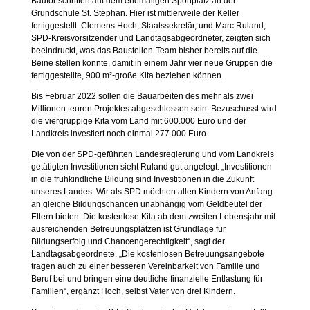
Baufortschritten auf dem ehemaligen Sportplatz an der
Grundschule St. Stephan. Hier ist mittlerweile der Keller
fertiggestellt. Clemens Hoch, Staatssekretär, und Marc Ruland,
SPD-Kreisvorsitzender und Landtagsabgeordneter, zeigten sich
beeindruckt, was das Baustellen-Team bisher bereits auf die
Beine stellen konnte, damit in einem Jahr vier neue Gruppen die
fertiggestellte, 900 m²-große Kita beziehen können.
Bis Februar 2022 sollen die Bauarbeiten des mehr als zwei
Millionen teuren Projektes abgeschlossen sein. Bezuschusst wird
die viergruppige Kita vom Land mit 600.000 Euro und der
Landkreis investiert noch einmal 277.000 Euro.
Die von der SPD-geführten Landesregierung und vom Landkreis
getätigten Investitionen sieht Ruland gut angelegt. „Investitionen
in die frühkindliche Bildung sind Investitionen in die Zukunft
unseres Landes. Wir als SPD möchten allen Kindern von Anfang
an gleiche Bildungschancen unabhängig vom Geldbeutel der
Eltern bieten. Die kostenlose Kita ab dem zweiten Lebensjahr mit
ausreichenden Betreuungsplätzen ist Grundlage für
Bildungserfolg und Chancengerechtigkeit“, sagt der
Landtagsabgeordnete. „Die kostenlosen Betreuungsangebote
tragen auch zu einer besseren Vereinbarkeit von Familie und
Beruf bei und bringen eine deutliche finanzielle Entlastung für
Familien“, ergänzt Hoch, selbst Vater von drei Kindern.