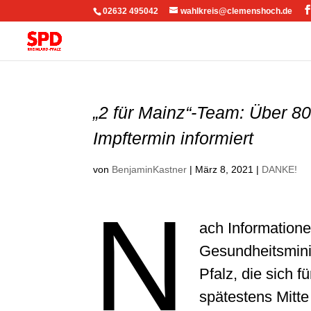
02632 495042
wahlkreis@clemenshoch.de
„2 für Mainz“-Team: Über 80
Impftermin informiert
von
BenjaminKastner
|
März 8, 2021
|
DANKE!
N
ach Informatione
Gesundheitsminis
Pfalz, die sich f
spätestens Mitte