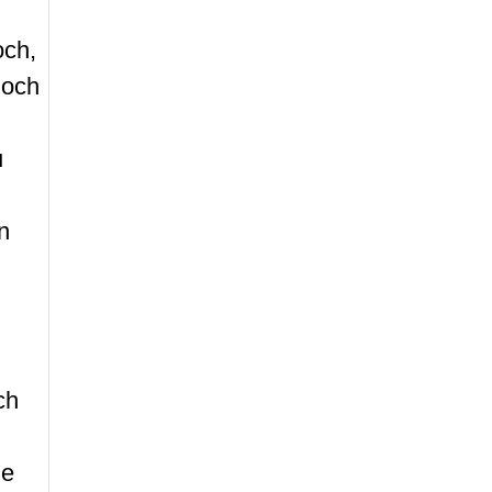
och,
noch
u
n
ch
ne