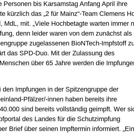
se Personen bis Karsamstag Anfang April ihre
ilte kürzlich das „2 für Mainz“-Team Clemens H
, MdL, mit. „Viele Hochbetagte warten immer 
mpfung, denn leider waren von dem zunächst als
onengruppe zugelassenen BioNTech-Impfstoff z
ärt das SPD-Duo. Mit der Zulassung des
r Menschen über 65 Jahre werden die Impfunge
ei den Impfungen in der Spitzengruppe der
nland-Pfälzer/-innen haben bereits ihre
40.000 sind bereits vollständig geimpft. Wer si
mpfportal des Landes für die Schutzimpfung
 per Brief über seinen Impftermin informiert. „Ei