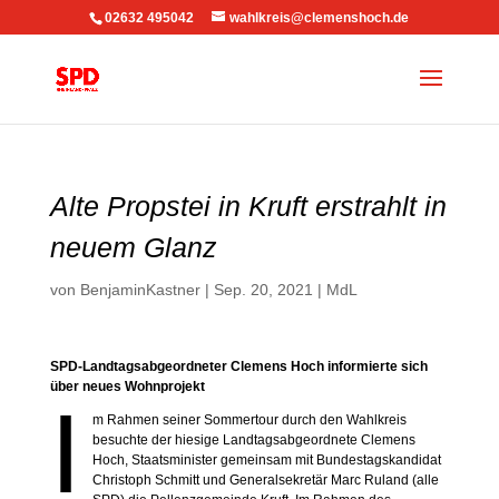
02632 495042
wahlkreis@clemenshoch.de
Alte Propstei in Kruft erstrahlt in
neuem Glanz
von
BenjaminKastner
|
Sep. 20, 2021
|
MdL
SPD-Landtagsabgeordneter Clemens Hoch informierte sich
über neues Wohnprojekt
I
m Rahmen seiner Sommertour durch den Wahlkreis
besuchte der hiesige Landtagsabgeordnete Clemens
Hoch, Staatsminister gemeinsam mit Bundestagskandidat
Christoph Schmitt und Generalsekretär Marc Ruland (alle