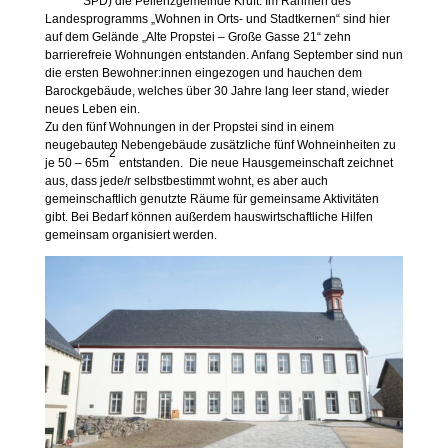
SPD) die Pellenzgemeinde Kruft. Im Rahmen des
Landesprogramms „Wohnen in Orts- und Stadtkernen“ sind hier
auf dem Gelände „Alte Propstei – Große Gasse 21“ zehn
barrierefreie Wohnungen entstanden. Anfang September sind nun
die ersten Bewohner:innen eingezogen und hauchen dem
Barockgebäude, welches über 30 Jahre lang leer stand, wieder
neues Leben ein.
Zu den fünf Wohnungen in der Propstei sind in einem
neugebauten Nebengebäude zusätzliche fünf Wohneinheiten zu
2
je 50 – 65m
entstanden. Die neue Hausgemeinschaft zeichnet
aus, dass jede/r selbstbestimmt wohnt, es aber auch
gemeinschaftlich genutzte Räume für gemeinsame Aktivitäten
gibt. Bei Bedarf können außerdem hauswirtschaftliche Hilfen
gemeinsam organisiert werden.