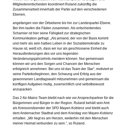
Mitgliederentscheiden koordiniert Ruland zukünftig die
Zusammenarbeit innerhalb der Partei auf den verschiedenen
Ebenen,
angefangen von der Ortsebene bis hin zur Landespartei-Ebene.
Bei ihm laufen die Fäden zusammen. Als entscheidendes
Scharnier ist hier seine Fähigkeit zur strategischen
Kommunikation gefragt. „Als jemand, der von der Basis kommt
und mehr als sein halbes Leben in der Sozialdemokratie zu
Hause ist, weiß ich, dass wir nur als geschlossene Einheit die
Herausforderungen des vor uns liegenden
Veränderungsjahrzehnts meistern können. Nur gemeinsam
können wir uns den Sorgen und Chancen der Menschen
erfolgreich annehmen. Bei uns ist das Team der Star“, motiviert er
seine ParteikollegInnen, den Schwung und Erfolg aus der
gewonnenen Landtagswahl mitzunehmen und gemeinsam die
künftigen Aufgaben mutig, zuversichtlich und selbstbewusst
anzupacken.
Das 2-für-Mainz-Team bleibt nach wie vor Ansprechpartner für die
Bürgerinnen und Bürger in der Region. Ruland behält sein Amt
als Kreisvorsitzender der SPD Mayen-Koblenz und bleibt auch
dem Andernacher Stadtrat und dem Kreistag von Mayen-Koblenz
erhalten. „Mir liegt es am Herzen, weiterhin mit den Menschen
meiner Heimat verbunden zu sein.“, so Ruland.