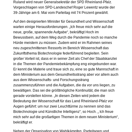
Ruland wird neuer Generalsekretär der SPD Rheinland-Pfalz.
Vorgeschlagen von SPD-Landeschef Roger Lewentz wurde der
39-Jährige am 6. Mai vom Parteitag mit 74 Prozent gewählt.
Auf den designierten Minister für Gesundheit und Wissenschaft
warten einige Herausforderungen. „Ich freue mich sehr auf die
neue, große, spannende Aufgabe“, bekräftigt Hoch im
Bewusstsein, auf dem Weg durch die Pandemie noch so manche
Hürde meistern zu müssen. Zudem wird er im Rahmen seines
neu zugeschnittenen Ressorts im Bereich Wissenschaft das
Zukunftsthema Biotechnologie federführend begleiten. Sein
großer Vorteil ist, dass er in seiner Zeit als Chef der Staatskanzlei
in die Themen der Pandemiebekämpfung eng eingebunden war.
Er kennt die Materie und traue sich zu, eine so gute Mannschaft in
dem Ministerium aus dem Gesundheitsstrang aber vor allem auch
aus dem Wissenschafts- und Forschungsstrang
zusammenzuführen und die Aufgaben, die da vor uns liegen, zu
bewältigen. Das sei die größtmögliche Kontinuität, die man sich
gerade vorstellen könne. „In diesen Zeiten wird jedem die
Bedeutung der Wissenschaft für das Land Rheinland-Pfalz vor
Augen geführt: um nur zwei Leuchttürme zu nennen sind das
Biotechnologie und Künstliche Intelligenz“, so Hoch. „ Ich freue
mich sehr auf die großartigen Themen in dem neuen Ministerium“,
bekräftigt er.
Neben der Organisation von Wahlkämpfen, Parteitagen und