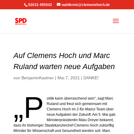
02632 495042
wahlkreis@clemenshoch.de
Auf Clemens Hoch und Marc
Ruland warten neue Aufgaben
von
BenjaminKastner
|
Mai 7, 2021
|
DANKE!
„P
olitik kann überraschend sein“, sagt Marc
Ruland und freut sich gemeinsam mit
Clemens Hoch im 2-für-Mainz-Team über
neue Aufgaben der Zukunft. Am 5. Mai gab
Ministerpräsidentin Malu Dreyer bekannt,
dass ihr bisheriger Staatskanzleichef Clemens Hoch zukünftig
Minister für Wissenschaft und Gesundheit werden soll. Marc