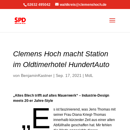
02632 495042
wahlkreis@clemenshoch.de
Clemens Hoch macht Station
im Oldtimerhotel HundertAuto
von
BenjaminKastner
|
Sep. 17, 2021
|
MdL
„Altes Blech trifft auf altes Mauerwerk“ – Industrie-Design
meets 20-er Jahre-Style
„E
s ist faszinierend, was Jens Thomas mit
seiner Frau Diana Kriegl-Thomas
innerhalb kürzester Zeit aus einer alten
Abfüllhalle geschaffen hat. Mir fehlen