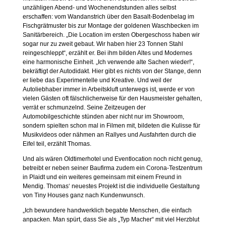
unzähligen Abend- und Wochenendstunden alles selbst
erschaffen: vom Wandanstrich über den Basalt-Bodenbelag im
Fischgrätmuster bis zur Montage der goldenen Waschbecken im
Sanitärbereich. „Die Location im ersten Obergeschoss haben wir
sogar nur zu zweit gebaut. Wir haben hier 23 Tonnen Stahl
reingeschleppt“, erzählt er. Bei ihm bilden Altes und Modernes
eine harmonische Einheit. „Ich verwende alte Sachen wieder!“,
bekräftigt der Autodidakt. Hier gibt es nichts von der Stange, denn
er liebe das Experimentelle und Kreative. Und weil der
Autoliebhaber immer in Arbeitskluft unterwegs ist, werde er von
vielen Gästen oft fälschlicherweise für den Hausmeister gehalten,
verrät er schmunzelnd. Seine Zeitzeugen der
Automobilgeschichte stünden aber nicht nur im Showroom,
sondern spielten schon mal in Filmen mit, bildeten die Kulisse für
Musikvideos oder nähmen an Rallyes und Ausfahrten durch die
Eifel teil, erzählt Thomas.
Und als wären Oldtimerhotel und Eventlocation noch nicht genug,
betreibt er neben seiner Baufirma zudem ein Corona-Testzentrum
in Plaidt und ein weiteres gemeinsam mit einem Freund in
Mendig. Thomas‘ neuestes Projekt ist die individuelle Gestaltung
von Tiny Houses ganz nach Kundenwunsch.
„Ich bewundere handwerklich begabte Menschen, die einfach
anpacken. Man spürt, dass Sie als „Typ Macher“ mit viel Herzblut