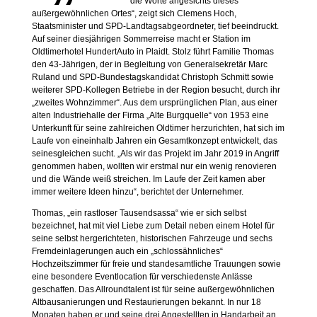
die Worte angesichts dieses
außergewöhnlichen Ortes“, zeigt sich Clemens Hoch,
Staatsminister und SPD-Landtagsabgeordneter, tief beeindruckt.
Auf seiner diesjährigen Sommerreise macht er Station im
Oldtimerhotel HundertAuto in Plaidt. Stolz führt Familie Thomas
den 43-Jährigen, der in Begleitung von Generalsekretär Marc
Ruland und SPD-Bundestagskandidat Christoph Schmitt sowie
weiterer SPD-Kollegen Betriebe in der Region besucht, durch ihr
„zweites Wohnzimmer“. Aus dem ursprünglichen Plan, aus einer
alten Industriehalle der Firma „Alte Burgquelle“ von 1953 eine
Unterkunft für seine zahlreichen Oldtimer herzurichten, hat sich im
Laufe von eineinhalb Jahren ein Gesamtkonzept entwickelt, das
seinesgleichen sucht. „Als wir das Projekt im Jahr 2019 in Angriff
genommen haben, wollten wir erstmal nur ein wenig renovieren
und die Wände weiß streichen. Im Laufe der Zeit kamen aber
immer weitere Ideen hinzu“, berichtet der Unternehmer.
Thomas, „ein rastloser Tausendsassa“ wie er sich selbst
bezeichnet, hat mit viel Liebe zum Detail neben einem Hotel für
seine selbst hergerichteten, historischen Fahrzeuge und sechs
Fremdeinlagerungen auch ein „schlossähnliches“
Hochzeitszimmer für freie und standesamtliche Trauungen sowie
eine besondere Eventlocation für verschiedenste Anlässe
geschaffen. Das Allroundtalent ist für seine außergewöhnlichen
Altbausanierungen und Restaurierungen bekannt. In nur 18
Monaten haben er und seine drei Angestellten in Handarbeit an