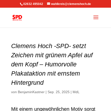
02632 495042
wahlkreis@clemenshoch.de
Clemens Hoch -SPD- setzt
Zeichen mit grünem Apfel auf
dem Kopf – Humorvolle
Plakataktion mit ernstem
Hintergrund
von
BenjaminKastner
|
Sep. 25, 2025
|
MdL
Mit einem ungewöhnlichen Motiv sorgt