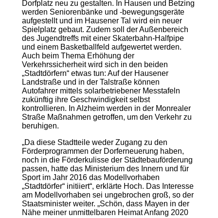
Dorfplatz neu zu gestalten. In Hausen und Betzing
werden Seniorenbänke und -bewegungsgeräte
aufgestellt und im Hausener Tal wird ein neuer
Spielplatz gebaut. Zudem soll der Außenbereich
des Jugendtreffs mit einer Skaterbahn-Halfpipe
und einem Basketballfeld aufgewertet werden.
Auch beim Thema Erhöhung der
Verkehrssicherheit wird sich in den beiden
„Stadtdörfern“ etwas tun: Auf der Hausener
Landstraße und in der Talstraße können
Autofahrer mittels solarbetriebener Messtafeln
zukünftig ihre Geschwindigkeit selbst
kontrollieren. In Alzheim werden in der Monrealer
Straße Maßnahmen getroffen, um den Verkehr zu
beruhigen.
„Da diese Stadtteile weder Zugang zu den
Förderprogrammen der Dorferneuerung haben,
noch in die Förderkulisse der Städtebauförderung
passen, hatte das Ministerium des Innern und für
Sport im Jahr 2016 das Modellvorhaben
„Stadtdörfer“ initiiert“, erklärte Hoch. Das Interesse
am Modellvorhaben sei ungebrochen groß, so der
Staatsminister weiter. „Schön, dass Mayen in der
Nähe meiner unmittelbaren Heimat Anfang 2020