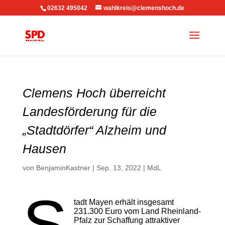
02632 495042
wahlkreis@clemenshoch.de
Clemens Hoch überreicht
Landesförderung für die
„Stadtdörfer“ Alzheim und
Hausen
von
BenjaminKastner
|
Sep. 13, 2022
|
MdL
S
tadt Mayen erhält insgesamt
231.300 Euro vom Land Rheinland-
Pfalz zur Schaffung attraktiver