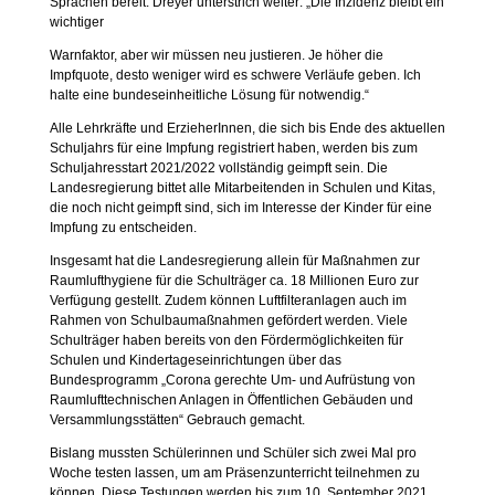
Sprachen bereit. Dreyer unterstrich weiter: „Die Inzidenz bleibt ein
wichtiger
Warnfaktor, aber wir müssen neu justieren. Je höher die
Impfquote, desto weniger wird es schwere Verläufe geben. Ich
halte eine bundeseinheitliche Lösung für notwendig.“
Alle Lehrkräfte und ErzieherInnen, die sich bis Ende des aktuellen
Schuljahrs für eine Impfung registriert haben, werden bis zum
Schuljahresstart 2021/2022 vollständig geimpft sein. Die
Landesregierung bittet alle Mitarbeitenden in Schulen und Kitas,
die noch nicht geimpft sind, sich im Interesse der Kinder für eine
Impfung zu entscheiden.
Insgesamt hat die Landesregierung allein für Maßnahmen zur
Raumlufthygiene für die Schulträger ca. 18 Millionen Euro zur
Verfügung gestellt. Zudem können Luftfilteranlagen auch im
Rahmen von Schulbaumaßnahmen gefördert werden. Viele
Schulträger haben bereits von den Fördermöglichkeiten für
Schulen und Kindertageseinrichtungen über das
Bundesprogramm „Corona gerechte Um- und Aufrüstung von
Raumlufttechnischen Anlagen in Öffentlichen Gebäuden und
Versammlungsstätten“ Gebrauch gemacht.
Bislang mussten Schülerinnen und Schüler sich zwei Mal pro
Woche testen lassen, um am Präsenzunterricht teilnehmen zu
können. Diese Testungen werden bis zum 10. September 2021