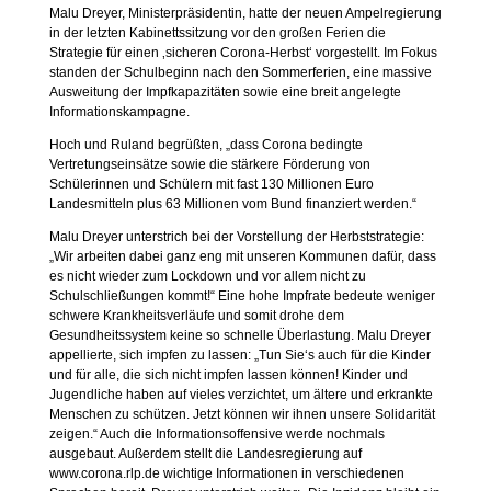
Malu Dreyer, Ministerpräsidentin, hatte der neuen Ampelregierung
in der letzten Kabinettssitzung vor den großen Ferien die
Strategie für einen ‚sicheren Corona-Herbst‘ vorgestellt. Im Fokus
standen der Schulbeginn nach den Sommerferien, eine massive
Ausweitung der Impfkapazitäten sowie eine breit angelegte
Informationskampagne.
Hoch und Ruland begrüßten, „dass Corona bedingte
Vertretungseinsätze sowie die stärkere Förderung von
Schülerinnen und Schülern mit fast 130 Millionen Euro
Landesmitteln plus 63 Millionen vom Bund finanziert werden.“
Malu Dreyer unterstrich bei der Vorstellung der Herbststrategie:
„Wir arbeiten dabei ganz eng mit unseren Kommunen dafür, dass
es nicht wieder zum Lockdown und vor allem nicht zu
Schulschließungen kommt!“ Eine hohe Impfrate bedeute weniger
schwere Krankheitsverläufe und somit drohe dem
Gesundheitssystem keine so schnelle Überlastung. Malu Dreyer
appellierte, sich impfen zu lassen: „Tun Sie‘s auch für die Kinder
und für alle, die sich nicht impfen lassen können! Kinder und
Jugendliche haben auf vieles verzichtet, um ältere und erkrankte
Menschen zu schützen. Jetzt können wir ihnen unsere Solidarität
zeigen.“ Auch die Informationsoffensive werde nochmals
ausgebaut. Außerdem stellt die Landesregierung auf
www.corona.rlp.de wichtige Informationen in verschiedenen