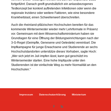
fortgeführt. Danach greift grundsätzlich ein anlassbezogenes
Testkonzept bei konkret auftretenden Infektionen oder wenn die
regionale Inzidenz oder weitere Faktoren, wie eine besondere
Krankheitslast, einen Schwellenwert überschreiten.
Auch die rheinland-pfälzischen Hochschulen bereiten für das
kommende Wintersemester wieder mehr Lehrformate in Präsenz
vor. Gemeinsam mit dem Wissenschaftsministerium haben sie
Grundlagen für eine Öffnung der Bildungseinrichtungen nach der
3-G-Regel (Geimpfte, Genesene und Getestete) vereinbart. Die
Impfkampagne für junge Erwachsene und Studierende an sechs
Hochschulstandorten unterstütze dieses Vorhaben, sagte Hoch:
„Wer sich jetzt im Juli impfen lässt, kann gut geschützt ins
Wintersemester starten. Eine hohe Impfquote unter den
Studierenden ist der einfachste Weg zu mehr Normalität an den
Hochschulen.“
Impressum
Datenschutzerklärung
Ministerium