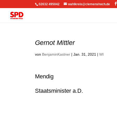
02632 495042
wahlkreis@clemenshoch.de
Gernot Mittler
von
BenjaminKastner
|
Jan. 31, 2021
|
WI
Mendig
Staatsminister a.D.