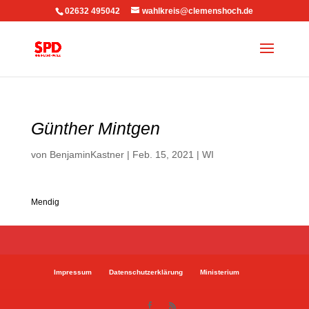
02632 495042
wahlkreis@clemenshoch.de
Günther Mintgen
von
BenjaminKastner
|
Feb. 15, 2021
|
WI
Mendig
Impressum
Datenschutzerklärung
Ministerium