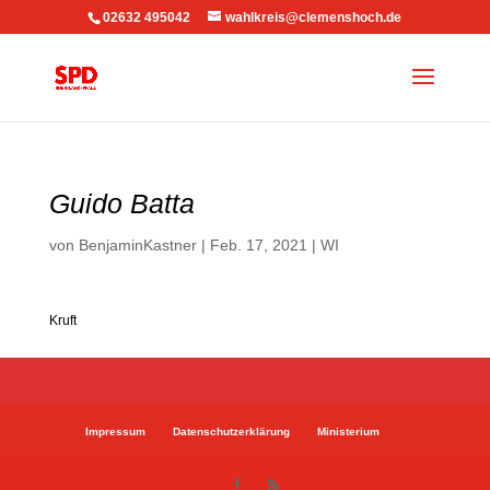
02632 495042
wahlkreis@clemenshoch.de
Guido Batta
von
BenjaminKastner
|
Feb. 17, 2021
|
WI
Kruft
Impressum
Datenschutzerklärung
Ministerium