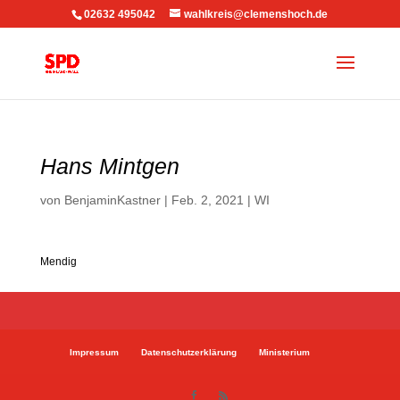
02632 495042
wahlkreis@clemenshoch.de
Hans Mintgen
von
BenjaminKastner
|
Feb. 2, 2021
|
WI
Mendig
Impressum
Datenschutzerklärung
Ministerium