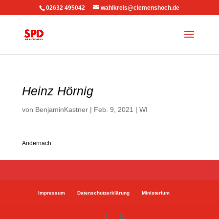
02632 495042
wahlkreis@clemenshoch.de
Heinz Hörnig
von
BenjaminKastner
|
Feb. 9, 2021
|
WI
Andernach
Impressum
Datenschutzerklärung
Ministerium