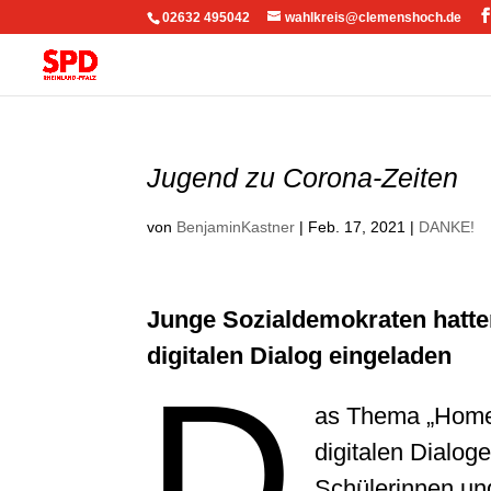
02632 495042
wahlkreis@clemenshoch.de
Jugend zu Corona-Zeiten
von
BenjaminKastner
|
Feb. 17, 2021
|
DANKE!
Junge Sozialdemokraten hatte
digitalen Dialog eingeladen
D
as Thema „Home-
digitalen Dialo
Schülerinnen un