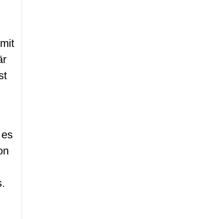
mit
är
st
 es
on
s.