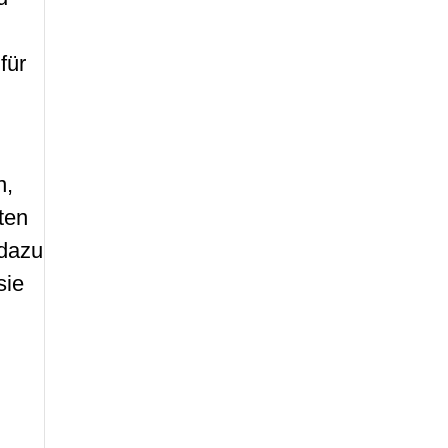
für
n,
ten
 dazu
sie