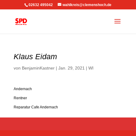
02632 495042
wahlkreis@clemenshoch.de
Klaus Eidam
von
BenjaminKastner
|
Jan. 29, 2021
|
WI
Andernach
Rentner
Reparatur Cafe Andernach