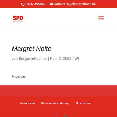
02632 495042
wahlkreis@clemenshoch.de
Margret Nolte
von
BenjaminKastner
|
Feb. 2, 2021
|
WI
Andernach
Impressum
Datenschutzerklärung
Ministerium