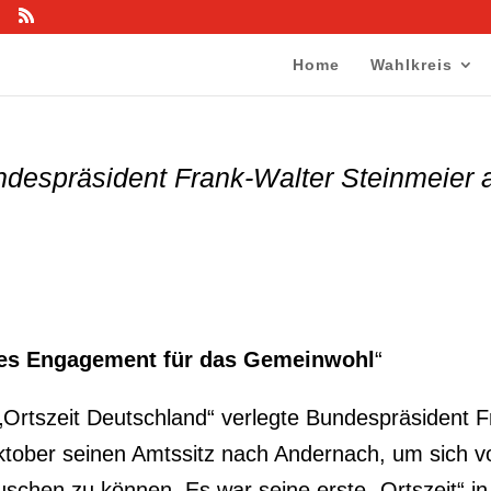
Home
Wahlkreis
despräsident Frank-Walter Steinmeier 
es Engagement für das Gemeinwohl
“
Ortszeit Deutschland“ verlegte Bundespräsident F
ktober seinen Amtssitz nach Andernach, um sich v
schen zu können. Es war seine erste „Ortszeit“ in