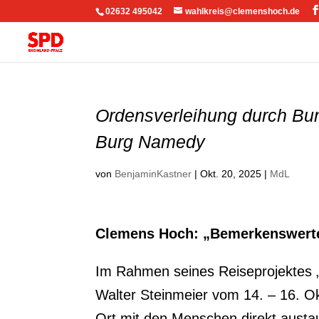
02632 495042
wahlkreis@clemenshoch.de
Ordensverleihung durch Bun
Burg Namedy
von
BenjaminKastner
|
Okt. 20, 2025
|
MdL
Clemens Hoch: „Bemerkenswert
Im Rahmen seines Reiseprojektes „
Walter Steinmeier vom 14. – 16. O
Ort mit den Menschen direkt austau