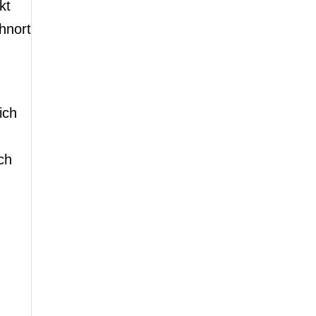
kt
hnort
ich
ch