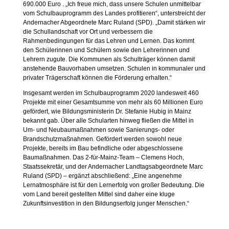
690.000 Euro . „Ich freue mich, dass unsere Schulen unmittelbar
vom Schulbauprogramm des Landes profitieren“, unterstreicht der
Andernacher Abgeordnete Marc Ruland (SPD). „Damit stärken wir
die Schullandschaft vor Ort und verbessern die
Rahmenbedingungen für das Lehren und Lernen. Das kommt
den Schülerinnen und Schülern sowie den Lehrerinnen und
Lehrern zugute. Die Kommunen als Schulträger können damit
anstehende Bauvorhaben umsetzen. Schulen in kommunaler und
privater Trägerschaft können die Förderung erhalten.“
Insgesamt werden im Schulbauprogramm 2020 landesweit 460
Projekte mit einer Gesamtsumme von mehr als 60 Millionen Euro
gefördert, wie Bildungsministerin Dr. Stefanie Hubig in Mainz
bekannt gab. Über alle Schularten hinweg fließen die Mittel in
Um- und Neubaumaßnahmen sowie Sanierungs- oder
Brandschutzmaßnahmen. Gefördert werden sowohl neue
Projekte, bereits im Bau befindliche oder abgeschlossene
Baumaßnahmen. Das 2-für-Mainz-Team – Clemens Hoch,
Staatssekretär, und der Andernacher Landtagsabgeordnete Marc
Ruland (SPD) – ergänzt abschließend: „Eine angenehme
Lernatmosphäre ist für den Lernerfolg von großer Bedeutung. Die
vom Land bereit gestellten Mittel sind daher eine kluge
Zukunftsinvestition in den Bildungserfolg junger Menschen.“