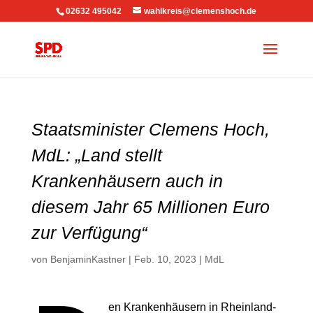
02632 495042
wahlkreis@clemenshoch.de
Staatsminister Clemens Hoch,
MdL: „Land stellt
Krankenhäusern auch in
diesem Jahr 65 Millionen Euro
zur Verfügung“
von
BenjaminKastner
|
Feb. 10, 2023
|
MdL
en Krankenhäusern in Rheinland-