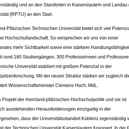
genständig und an den Standorten in Kaiserslautern und Landau
sität (RPTU) an den Start.
nd-Pfälzischen Technischen Universität bietet sich viel Potenzi
ne Hochschullandschaft. So versprechen wir uns von einer
andes mehr Sichtbarkeit sowie eine stärkere Handlungsfähigkei
it rund 160 Studiengängen, 300 Professorinnen und Professor
ische Universität etabliert mit großem Potenzial in der
pitzenforschung. Mit der neuen Struktur stärken wir zugleich di
utert Wissenschaftsminister Clemens Hoch, MdL.
s Projekt der rheinland-pfälzischen Hochschulpolitik und sie ist
 noch ausstehenden Herausforderungen einzigartig in der
rgesehen, dass der Universitätsstandort Koblenz eigenständig w
t der Technischen Universität Kaiserslautern fusioniert. In der 