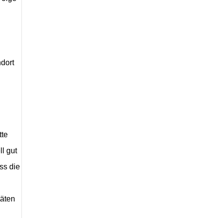
ndort
tte
l gut
ss die
täten