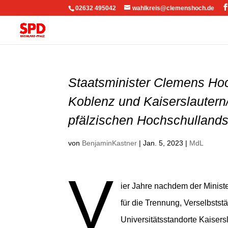
02632 495042
wahlkreis@clemenshoch.de
Staatsminister Clemens Hoc
Koblenz und Kaiserslautern/
pfälzischen Hochschullands
von
BenjaminKastner
|
Jan. 5, 2023
|
MdL
V
ier Jahre nachdem der Minist
für die Trennung, Verselbstst
Universitätsstandorte Kaisersl