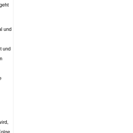
 geht
al und
t und
en
e
ird,
Folge