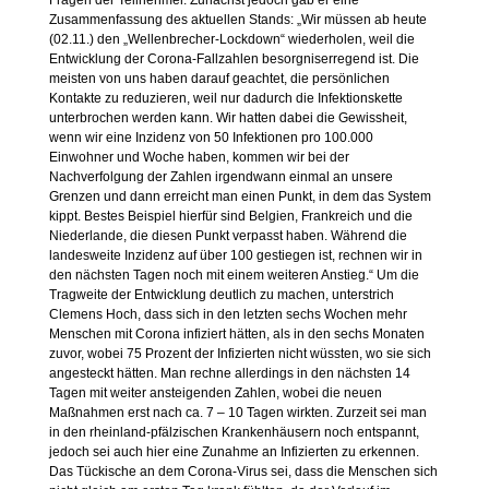
Fragen der Teilnehmer. Zunächst jedoch gab er eine
Zusammenfassung des aktuellen Stands: „Wir müssen ab heute
(02.11.) den „Wellenbrecher-Lockdown“ wiederholen, weil die
Entwicklung der Corona-Fallzahlen besorgniserregend ist. Die
meisten von uns haben darauf geachtet, die persönlichen
Kontakte zu reduzieren, weil nur dadurch die Infektionskette
unterbrochen werden kann. Wir hatten dabei die Gewissheit,
wenn wir eine Inzidenz von 50 Infektionen pro 100.000
Einwohner und Woche haben, kommen wir bei der
Nachverfolgung der Zahlen irgendwann einmal an unsere
Grenzen und dann erreicht man einen Punkt, in dem das System
kippt. Bestes Beispiel hierfür sind Belgien, Frankreich und die
Niederlande, die diesen Punkt verpasst haben. Während die
landesweite Inzidenz auf über 100 gestiegen ist, rechnen wir in
den nächsten Tagen noch mit einem weiteren Anstieg.“ Um die
Tragweite der Entwicklung deutlich zu machen, unterstrich
Clemens Hoch, dass sich in den letzten sechs Wochen mehr
Menschen mit Corona infiziert hätten, als in den sechs Monaten
zuvor, wobei 75 Prozent der Infizierten nicht wüssten, wo sie sich
angesteckt hätten. Man rechne allerdings in den nächsten 14
Tagen mit weiter ansteigenden Zahlen, wobei die neuen
Maßnahmen erst nach ca. 7 – 10 Tagen wirkten. Zurzeit sei man
in den rheinland-pfälzischen Krankenhäusern noch entspannt,
jedoch sei auch hier eine Zunahme an Infizierten zu erkennen.
Das Tückische an dem Corona-Virus sei, dass die Menschen sich