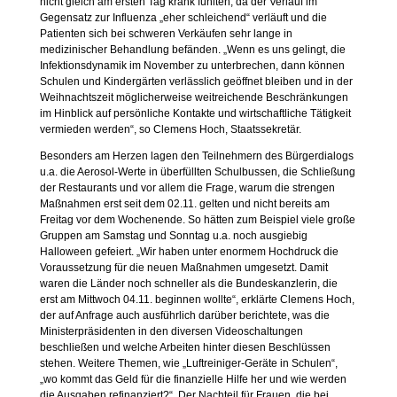
nicht gleich am ersten Tag krank fühlten, da der Verlauf im
Gegensatz zur Influenza „eher schleichend“ verläuft und die
Patienten sich bei schweren Verkäufen sehr lange in
medizinischer Behandlung befänden. „Wenn es uns gelingt, die
Infektionsdynamik im November zu unterbrechen, dann können
Schulen und Kindergärten verlässlich geöffnet bleiben und in der
Weihnachtszeit möglicherweise weitreichende Beschränkungen
im Hinblick auf persönliche Kontakte und wirtschaftliche Tätigkeit
vermieden werden“, so Clemens Hoch, Staatssekretär.
Besonders am Herzen lagen den Teilnehmern des Bürgerdialogs
u.a. die Aerosol-Werte in überfüllten Schulbussen, die Schließung
der Restaurants und vor allem die Frage, warum die strengen
Maßnahmen erst seit dem 02.11. gelten und nicht bereits am
Freitag vor dem Wochenende. So hätten zum Beispiel viele große
Gruppen am Samstag und Sonntag u.a. noch ausgiebig
Halloween gefeiert. „Wir haben unter enormem Hochdruck die
Voraussetzung für die neuen Maßnahmen umgesetzt. Damit
waren die Länder noch schneller als die Bundeskanzlerin, die
erst am Mittwoch 04.11. beginnen wollte“, erklärte Clemens Hoch,
der auf Anfrage auch ausführlich darüber berichtete, was die
Ministerpräsidenten in den diversen Videoschaltungen
beschließen und welche Arbeiten hinter diesen Beschlüssen
stehen. Weitere Themen, wie „Luftreiniger-Geräte in Schulen“,
„wo kommt das Geld für die finanzielle Hilfe her und wie werden
die Ausgaben refinanziert?“,,Der Nachteil für Frauen, die bei