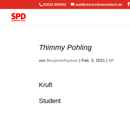
02632 495042
wahlkreis@clemenshoch.de
Thimmy Pohling
von
BenjaminKastner
|
Feb. 3, 2021
|
WI
Kruft
Student