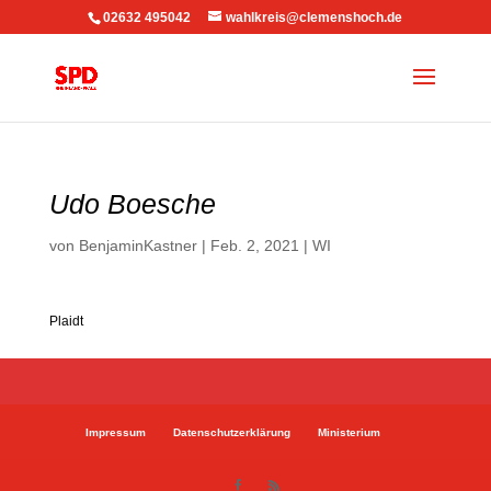
02632 495042
wahlkreis@clemenshoch.de
Udo Boesche
von
BenjaminKastner
|
Feb. 2, 2021
|
WI
Plaidt
Impressum
Datenschutzerklärung
Ministerium