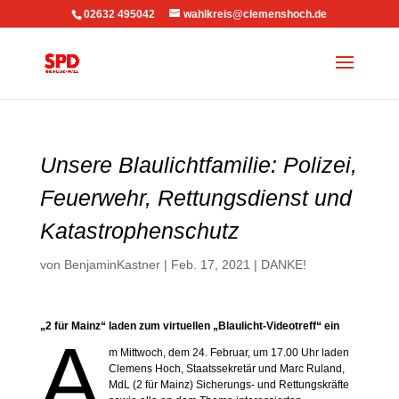
02632 495042
wahlkreis@clemenshoch.de
Unsere Blaulichtfamilie: Polizei,
Feuerwehr, Rettungsdienst und
Katastrophenschutz
von
BenjaminKastner
|
Feb. 17, 2021
|
DANKE!
„2 für Mainz“ laden zum virtuellen „Blaulicht-Videotreff“ ein
A
m Mittwoch, dem 24. Februar, um 17.00 Uhr laden
Clemens Hoch, Staatssekretär und Marc Ruland,
MdL (2 für Mainz) Sicherungs- und Rettungskräfte