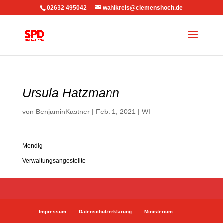
02632 495042
wahlkreis@clemenshoch.de
Ursula Hatzmann
von
BenjaminKastner
|
Feb. 1, 2021
|
WI
Mendig
Verwaltungsangestellte
Impressum
Datenschutzerklärung
Ministerium