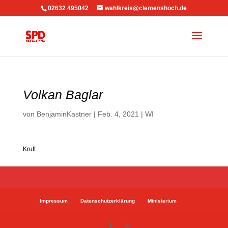
02632 495042
wahlkreis@clemenshoch.de
Volkan Baglar
von
BenjaminKastner
|
Feb. 4, 2021
|
WI
Kruft
Impressum
Datenschutzerklärung
Ministerium