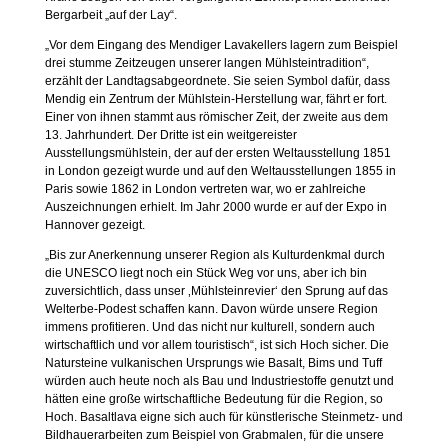
Bergarbeit „auf der Lay“.
„Vor dem Eingang des Mendiger Lavakellers lagern zum Beispiel
drei stumme Zeitzeugen unserer langen Mühlsteintradition“,
erzählt der Landtagsabgeordnete. Sie seien Symbol dafür, dass
Mendig ein Zentrum der Mühlstein-Herstellung war, fährt er fort.
Einer von ihnen stammt aus römischer Zeit, der zweite aus dem
13. Jahrhundert. Der Dritte ist ein weitgereister
Ausstellungsmühlstein, der auf der ersten Weltausstellung 1851
in London gezeigt wurde und auf den Weltausstellungen 1855 in
Paris sowie 1862 in London vertreten war, wo er zahlreiche
Auszeichnungen erhielt. Im Jahr 2000 wurde er auf der Expo in
Hannover gezeigt.
„Bis zur Anerkennung unserer Region als Kulturdenkmal durch
die UNESCO liegt noch ein Stück Weg vor uns, aber ich bin
zuversichtlich, dass unser ‚Mühlsteinrevier‘ den Sprung auf das
Welterbe-Podest schaffen kann. Davon würde unsere Region
immens profitieren. Und das nicht nur kulturell, sondern auch
wirtschaftlich und vor allem touristisch“, ist sich Hoch sicher. Die
Natursteine vulkanischen Ursprungs wie Basalt, Bims und Tuff
würden auch heute noch als Bau und Industriestoffe genutzt und
hätten eine große wirtschaftliche Bedeutung für die Region, so
Hoch. Basaltlava eigne sich auch für künstlerische Steinmetz- und
Bildhauerarbeiten zum Beispiel von Grabmalen, für die unsere