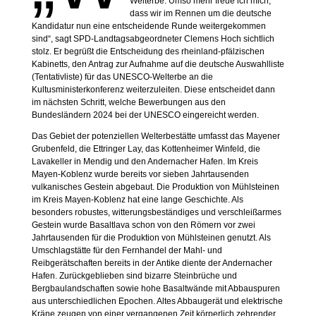
Welterbe. Umso mehr freue ich mich,
dass wir im Rennen um die deutsche
Kandidatur nun eine entscheidende Runde weitergekommen
sind“, sagt SPD-Landtagsabgeordneter Clemens Hoch sichtlich
stolz. Er begrüßt die Entscheidung des rheinland-pfälzischen
Kabinetts, den Antrag zur Aufnahme auf die deutsche Auswahlliste
(Tentativliste) für das UNESCO-Welterbe an die
Kultusministerkonferenz weiterzuleiten. Diese entscheidet dann
im nächsten Schritt, welche Bewerbungen aus den
Bundesländern 2024 bei der UNESCO eingereicht werden.
Das Gebiet der potenziellen Welterbestätte umfasst das Mayener
Grubenfeld, die Ettringer Lay, das Kottenheimer Winfeld, die
Lavakeller in Mendig und den Andernacher Hafen. Im Kreis
Mayen-Koblenz wurde bereits vor sieben Jahrtausenden
vulkanisches Gestein abgebaut. Die Produktion von Mühlsteinen
im Kreis Mayen-Koblenz hat eine lange Geschichte. Als
besonders robustes, witterungsbeständiges und verschleißarmes
Gestein wurde Basaltlava schon von den Römern vor zwei
Jahrtausenden für die Produktion von Mühlsteinen genutzt. Als
Umschlagstätte für den Fernhandel der Mahl- und
Reibgerätschaften bereits in der Antike diente der Andernacher
Hafen. Zurückgeblieben sind bizarre Steinbrüche und
Bergbaulandschaften sowie hohe Basaltwände mit Abbauspuren
aus unterschiedlichen Epochen. Altes Abbaugerät und elektrische
Kräne zeugen von einer vergangenen Zeit körperlich zehrender