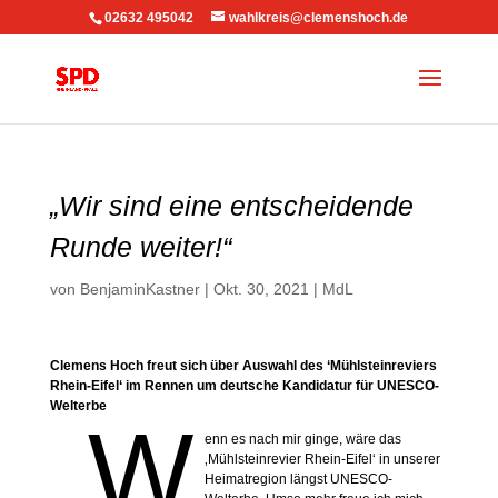
02632 495042
wahlkreis@clemenshoch.de
„Wir sind eine entscheidende
Runde weiter!“
von
BenjaminKastner
|
Okt. 30, 2021
|
MdL
Clemens Hoch freut sich über Auswahl des ‘Mühlsteinreviers
Rhein-Eifel‘ im Rennen um deutsche Kandidatur für UNESCO-
Welterbe
„W
enn es nach mir ginge, wäre das
‚Mühlsteinrevier Rhein-Eifel‘ in unserer
Heimatregion längst UNESCO-